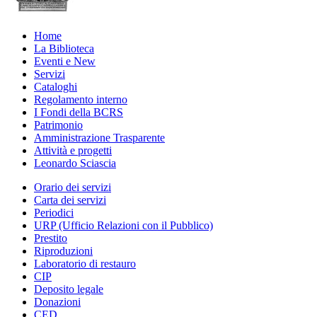
Home
La Biblioteca
Eventi e New
Servizi
Cataloghi
Regolamento interno
I Fondi della BCRS
Patrimonio
Amministrazione Trasparente
Attività e progetti
Leonardo Sciascia
Orario dei servizi
Carta dei servizi
Periodici
URP (Ufficio Relazioni con il Pubblico)
Prestito
Riproduzioni
Laboratorio di restauro
CIP
Deposito legale
Donazioni
CED