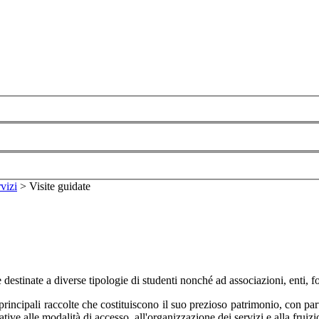
vizi
>
Visite guidate
 destinate a diverse tipologie di studenti nonché ad associazioni, enti, f
 principali raccolte che costituiscono il suo prezioso patrimonio, con par
ative alle modalità di accesso, all'organizzazione dei servizi e alla fruiz