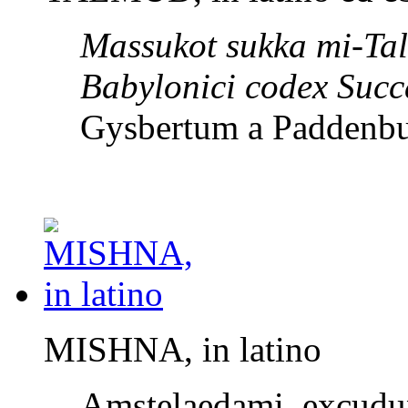
Massukot sukka mi-Ta
Babylonici codex Suc
Gysbertum a Paddenbu
MISHNA, in latino
Amstelaedami, excudun