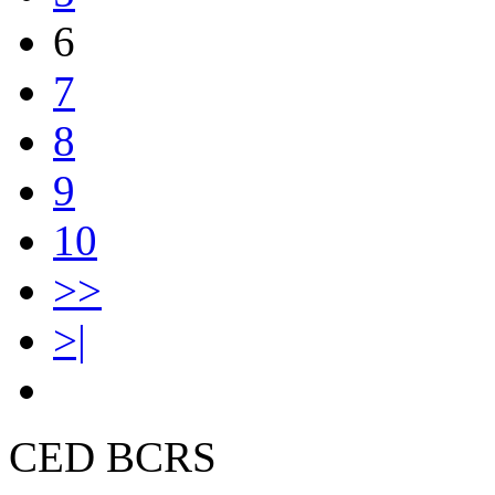
6
7
8
9
10
>>
>|
CED BCRS