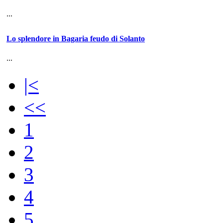
...
Lo splendore in Bagaria feudo di Solanto
...
|<
<<
1
2
3
4
5