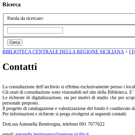
Ricerca
Parola da ricercare:
BIBLIOTECA CENTRALE DELLA REGIONE SICILIANA
>
I 
Contatti
La consultazione dell’archivio si effettua esclusivamente presso i local
Gli orari di consultazione sono visionabili nel sito della Biblioteca. E’
Le richieste di digitalizzazione, sia per motivi di studio che per sc
personale preposto.
Il progetto di catalogazione e valorizzazione del fondo è coadiuvato d
Per informazioni e richieste si prega rivolgersi ai seguenti contatti:
Dott.ssa Antonella Bentivegna, telefono 091 7077622
email:
antonella.bentivegna@regione.sicilia.it