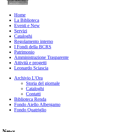
Home
La Biblioteca
Eventi e New
Servizi
Cataloghi
Regolamento interno
I Fondi della BCRS
Patrimonio
Amministrazione Trasparente
Attività e progetti
Leonardo Sciascia
Archivio L'Ora
Storia del giornale
Cataloghi
Contatti
Biblioteca Renda
Fondo Aiello Albergamo
Fondo Quatriglio
News