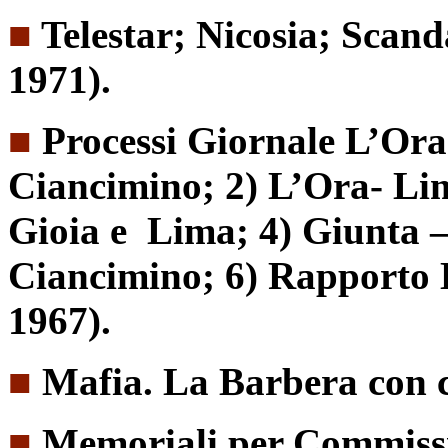
■
Telestar; Nicosia; Sca
1971).
■
Processi Giornale L’Ora.
Ciancimino; 2) L’Ora- Li
Gioia e Lima; 4) Giunta –
Ciancimino; 6) Rapporto 
1967).
■
Mafia. La Barbera con co
■
Memoriali per Commissi