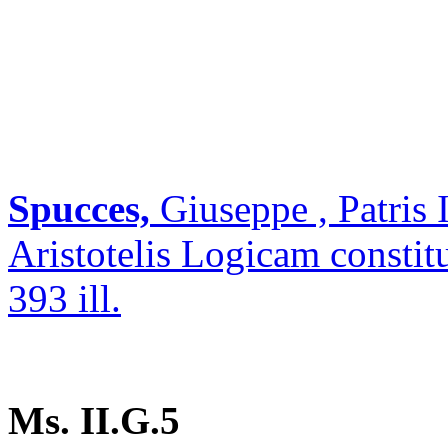
Spucces,
Giuseppe , Patris 
Aristotelis Logicam constitut
393 ill.
Ms. II.G.5