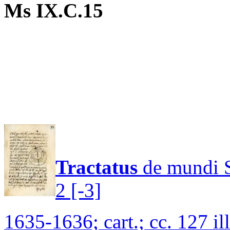
Ms IX.C.15
Tractatus
de mundi S
2 [-3]
1635-1636; cart.; cc. 127 ill