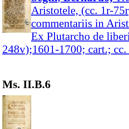
Aristotele, (cc. 1r-75r
commentariis in Arist
Ex Plutarcho de liber
248v);1601-1700; cart.; cc.
Ms. II.B.6