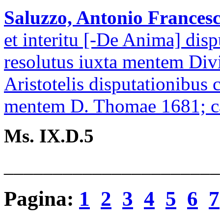
Saluzzo, Antonio Francesc
et interitu [-De Anima] disp
resolutus iuxta mentem Div
Aristotelis disputationibus 
mentem D. Thomae 1681; car
Ms. IX.D.5
______________________
Pagina
:
1
2
3
4
5
6
7