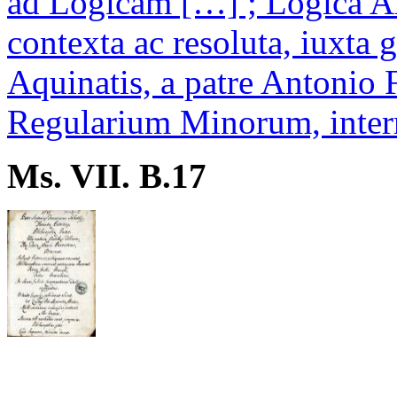
ad Logicam […] ; Logica Ari
contexta ac resoluta, iuxt
Aquinatis, a patre Antonio 
Regularium Minorum, interr
Ms. VII. B.17