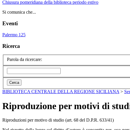
Chiusura pomeridiana della biblioteca periodo estivo
Si comunica che...
Eventi
Palermo 125
Ricerca
Parola da ricercare:
BIBLIOTECA CENTRALE DELLA REGIONE SICILIANA
>
Ser
Riproduzione per motivi di stud
Riproduzioni per motivo di studio (art. 68 del D.P.R. 633/41)
Nel rispetto della legge sul diritto d’autore è consentita per uso per