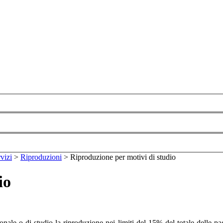
vizi
>
Riproduzioni
>
Riproduzione per motivi di studio
io
sonale o di studio la riproduzione nei limiti del 15% del totale delle 