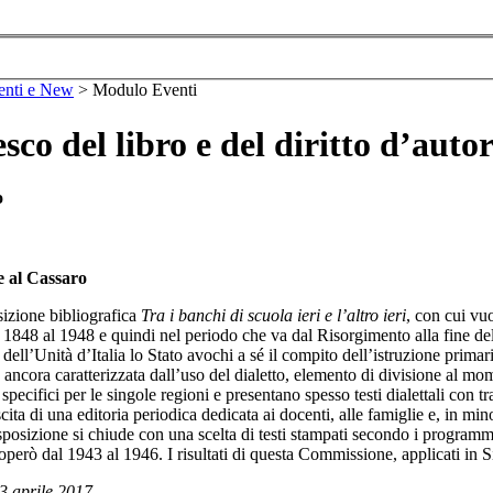
enti e New
>
Modulo Eventi
esco del libro e del diritto d’aut
o
re al Cassaro
sizione bibliografica
Tra i banchi di scuola ieri e l’altro ieri
, con cui vuo
l 1848 al 1948 e quindi nel periodo che va dal Risorgimento alla fine de
 dell’Unità d’Italia lo Stato avochi a sé il compito dell’istruzione primar
 è ancora caratterizzata dall’uso del dialetto, elemento di divisione al mo
pecifici per le singole regioni e presentano spesso testi dialettali con tr
cita di una editoria periodica dedicata ai docenti, alle famiglie e, in mino
’esposizione si chiude con una scelta di testi stampati secondo i program
rò dal 1943 al 1946. I risultati di questa Commissione, applicati in Sicil
23 aprile 2017