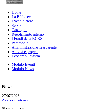
Home
La Biblioteca
Eventi e New
Servizi
Cataloghi
Regolamento interno
I Fondi della BCRS
Patrimonio
Amministrazione Trasparente
Attività e progetti
Leonardo Sciascia
Modulo Eventi
Modulo News
News
27/07/2026
Avviso all'utenza
Si comunica che...