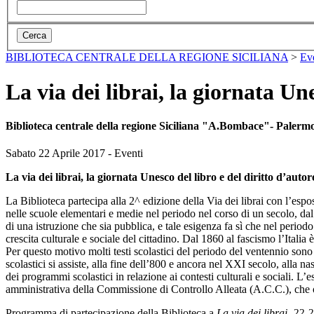
BIBLIOTECA CENTRALE DELLA REGIONE SICILIANA
>
Ev
La via dei librai, la giornata Un
Biblioteca centrale della regione Siciliana "A.Bombace"- Palerm
Sabato 22 Aprile 2017 - Eventi
La via dei librai, la giornata Unesco del libro e del diritto d’auto
La Biblioteca partecipa alla 2^ edizione della Via dei librai con l’espo
nelle scuole elementari e medie nel periodo nel corso di un secolo, da
di una istruzione che sia pubblica, e tale esigenza fa sì che nel periodo
crescita culturale e sociale del cittadino. Dal 1860 al fascismo l’Italia
Per questo motivo molti testi scolastici del periodo del ventennio sono s
scolastici si assiste, alla fine dell’800 e ancora nel XXI secolo, alla nas
dei programmi scolastici in relazione ai contesti culturali e sociali. L
amministrativa della Commissione di Controllo Alleata (A.C.C.), che ope
Programma di partecipazione della Biblioteca a
La via dei librai, 22-