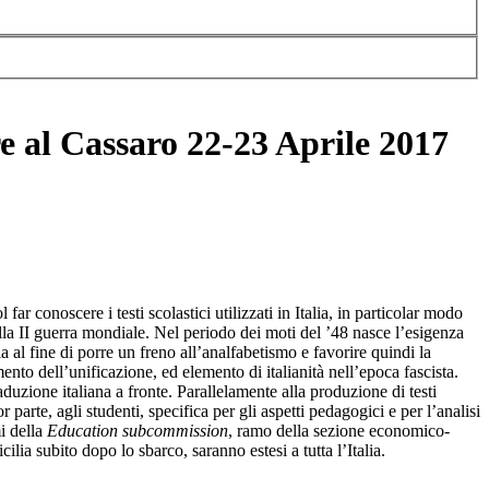
ore al Cassaro 22-23 Aprile 2017
l far conoscere i testi scolastici utilizzati in Italia, in particolar modo
lla II guerra mondiale. Nel periodo dei moti del ’48 nasce l’esigenza
ia al fine di porre un freno all’analfabetismo e favorire quindi la
mento dell’unificazione, ed elemento di italianità nell’epoca fascista.
aduzione italiana a fronte. Parallelamente alla produzione di testi
r parte, agli studenti, specifica per gli aspetti pedagogici e per l’analisi
mi della
Education subcommission
, ramo della sezione economico-
ia subito dopo lo sbarco, saranno estesi a tutta l’Italia.