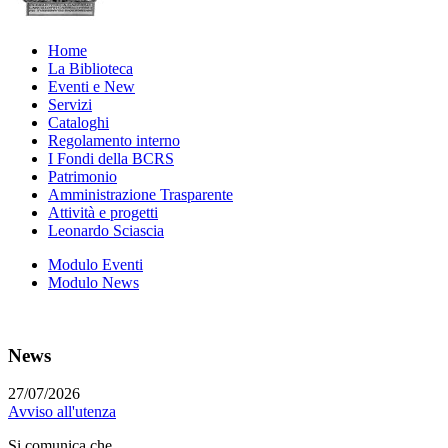
Home
La Biblioteca
Eventi e New
Servizi
Cataloghi
Regolamento interno
I Fondi della BCRS
Patrimonio
Amministrazione Trasparente
Attività e progetti
Leonardo Sciascia
Modulo Eventi
Modulo News
News
27/07/2026
Avviso all'utenza
Si comunica che...