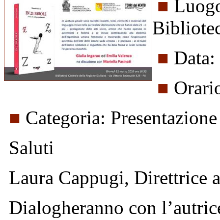
■
Luogo
Bibliote
■
Data:
■
Orari
■
Categoria: Presentazione 
Saluti
Laura Cappugi, Direttrice a
Dialogheranno con l’autrice