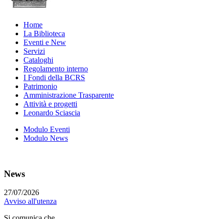
Home
La Biblioteca
Eventi e New
Servizi
Cataloghi
Regolamento interno
I Fondi della BCRS
Patrimonio
Amministrazione Trasparente
Attività e progetti
Leonardo Sciascia
Modulo Eventi
Modulo News
News
27/07/2026
Avviso all'utenza
Si comunica che...