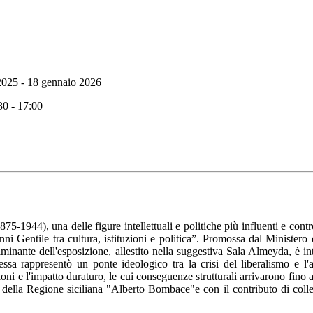
025 - 18 gennaio 2026
30 - 17:00
75-1944), una delle figure intellettuali e politiche più influenti e con
anni Gentile tra cultura, istituzioni e politica”. Promossa dal Minister
inante dell'esposizione, allestito nella suggestiva Sala Almeyda, è in
essa rappresentò un ponte ideologico tra la crisi del liberalismo e l
ioni e l'impatto duraturo, le cui conseguenze strutturali arrivarono fino
della Regione siciliana "Alberto Bombace"e con il contributo di collezio