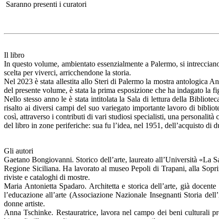
Saranno presenti i curatori
Il libro
In questo volume, ambientato essenzialmente a Palermo, si intrecciano v
scelta per viverci, arricchendone la storia.
Nel 2023 è stata allestita allo Steri di Palermo la mostra antologica A
del presente volume, è stata la prima esposizione che ha indagato la fi
Nello stesso anno le è stata intitolata la Sala di lettura della Biblio
risalto ai diversi campi del suo variegato importante lavoro di bibliot
così, attraverso i contributi di vari studiosi specialisti, una personali
del libro in zone periferiche: sua fu l’idea, nel 1951, dell’acquisto di d
Gli autori
Gaetano Bongiovanni. Storico dell’arte, laureato all’Università «La Sa
Regione Siciliana. Ha lavorato al museo Pepoli di Trapani, alla Sopri
riviste e cataloghi di mostre.
Maria Antonietta Spadaro. Architetta e storica dell’arte, già docent
l’educazione all’arte (Associazione Nazionale Insegnanti Storia dell’A
donne artiste.
Anna Tschinke. Restauratrice, lavora nel campo dei beni culturali pr