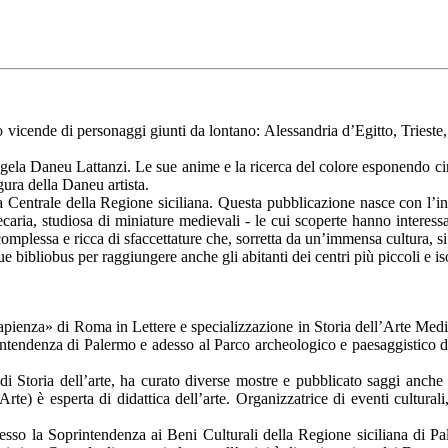
icende di personaggi giunti da lontano: Alessandria d’Egitto, Trieste, R
ngela Daneu Lattanzi. Le sue anime e la ricerca del colore esponendo cir
gura della Daneu artista.
teca Centrale della Regione siciliana. Questa pubblicazione nasce con l’in
ecaria, studiosa di miniature medievali - le cui scoperte hanno interessa
tà complessa e ricca di sfaccettature che, sorretta da un’immensa cultura,
ue bibliobus per raggiungere anche gli abitanti dei centri più piccoli e iso
pienza» di Roma in Lettere e specializzazione in Storia dell’Arte Medie
ntendenza di Palermo e adesso al Parco archeologico e paesaggistico di
e di Storia dell’arte, ha curato diverse mostre e pubblicato saggi anch
rte) è esperta di didattica dell’arte. Organizzatrice di eventi cultural
esso la Soprintendenza ai Beni Culturali della Regione siciliana di P