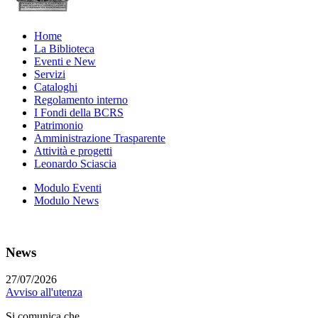
Home
La Biblioteca
Eventi e New
Servizi
Cataloghi
Regolamento interno
I Fondi della BCRS
Patrimonio
Amministrazione Trasparente
Attività e progetti
Leonardo Sciascia
Modulo Eventi
Modulo News
News
27/07/2026
Avviso all'utenza
Si comunica che...