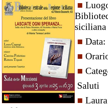
■
Luogo
Bibliote
sicilian
■
Data:
■
Orari
■
Categ
Saluti
■
Laura