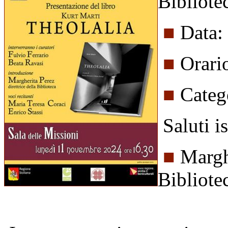
Bibliote
■
Data:
■
Orari
■
Categ
Saluti is
■
Marghe
Bibliote