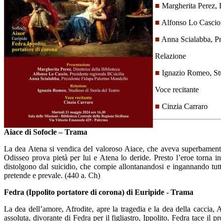
■
Margherita Perez, D
■
Alfonso Lo Cascio,
■
Anna Scialabba, P
Relazione
■
Ignazio Romeo, Stu
Voce recitante
■
Cinzia Carraro
Aiace di Sofocle – Trama
La dea Atena si vendica del valoroso Aiace, che aveva superbamente ri
Odisseo prova pietà per lui e Atena lo deride. Presto l’eroe torna in
distolgono dal suicidio, che compie allontanandosi e ingannando tutt
pretende e prevale. (440 a. Ch)
Fedra (Ippolito portatore di corona) di Euripide - Trama
La dea dell’amore, Afrodite, apre la tragedia e la dea della caccia,
assoluta, divorante di Fedra per il figliastro, Ippolito. Fedra tace il 