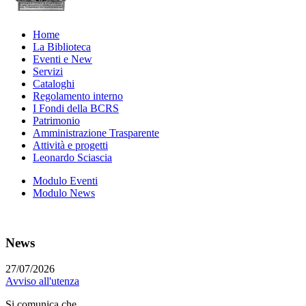
Home
La Biblioteca
Eventi e New
Servizi
Cataloghi
Regolamento interno
I Fondi della BCRS
Patrimonio
Amministrazione Trasparente
Attività e progetti
Leonardo Sciascia
Modulo Eventi
Modulo News
News
27/07/2026
Avviso all'utenza
Si comunica che...