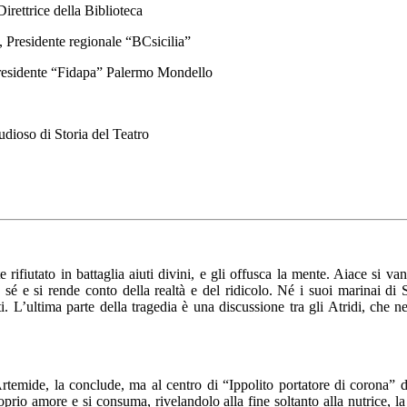
irettrice della Biblioteca
 Presidente regionale “BCsicilia”
residente “Fidapa” Palermo Mondello
dioso di Storia del Teatro
fiutato in battaglia aiuti divini, e gli offusca la mente. Aiace si vant
 sé e si rende conto della realtà e del ridicolo. Né i suoi marinai di
i. L’ultima parte della tragedia è una discussione tra gli Atridi, che
 Artemide, la conclude, ma al centro di “Ippolito portatore di corona” 
proprio amore e si consuma, rivelandolo alla fine soltanto alla nutrice, 