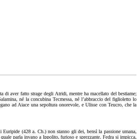
a di aver fatto strage degli Atridi, mentre ha macellato del bestiame;
 Salamina, né la concubina Tecmessa, né l’abbraccio del figlioletto lo
 negano ad Aiace una sepoltura onorevole, e Ulisse con Teucro, che la
di Euripide (428 a. Ch.) non stanno gli dei, bensì la passione umana,
la quale parla invano a Ippolito, furioso e sprezzante. Fedra si impicca,