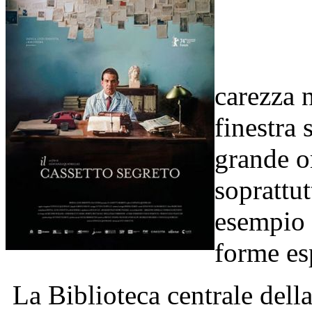
Il 
carezza 
finestra 
grande o
soprattut
esempio 
forme es
La Biblioteca centrale dell