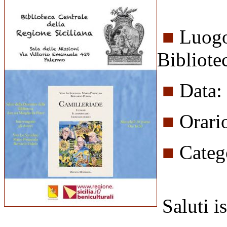
■
Luogo
Bibliote
■
Data:
■
Orari
■
Categ
Saluti is