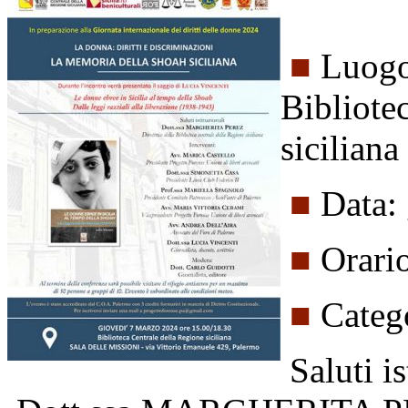
■
Luogo:
Bibliote
siciliana
■
Data:
■
Orari
■
Categ
Saluti is