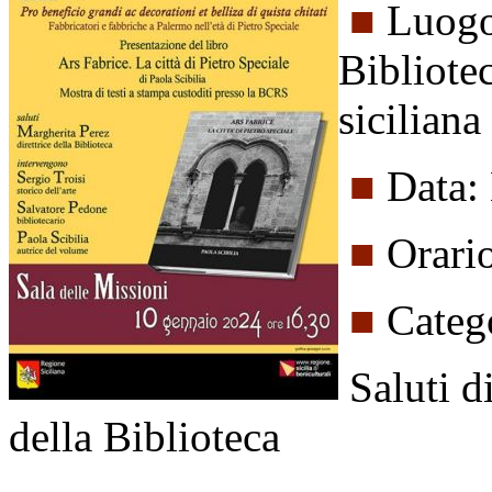
■
Luogo:
Bibliote
siciliana
■
Data:
■
Orari
■
Catego
Saluti di
della Biblioteca