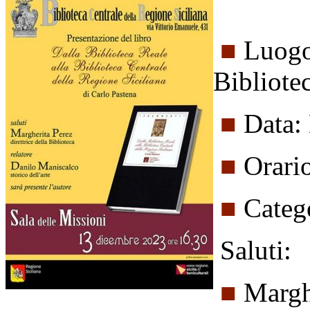
■
Luogo:
Bibliotec
■
Data:
■
Orari
■
Catego
Saluti:
■
Marghe