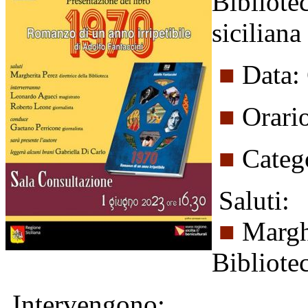
Bibliote
siciliana
■
Data:
■
Orari
■
Catego
Saluti:
■
Marghe
Bibliote
Intervengono: