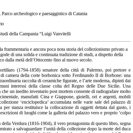
 Parco archeologico e paesaggistico di Catania
mo
Studi della Campania “Luigi Vanvitelli
lla frammentaria e ancora poca nota storia del collezionismo privato a
ode di una solida e continuata tradizione di studi, a dispetto della
fico dalla metà dell’Ottocento fino al nuovo secolo.
rtillaro (1794-1858) senatore della città di Palermo, poi pretore e
 di camera della corte borbonica sotto Ferdinando II di Borbone: una
straordinaria raccolta di ceramiche figurate, e l’arte moderna, dipinti dai
muni interessi della classe colta del Regno delle Due Sicilie. Una
lia che un inedito inventario post mortem consente di radiografare molto
scimentale, manufatti Cina e Giappone, gioielli, ori e argenti, mobili
 collezione ‘enciclopedica’ accumulata nelle varie sale del palazzo di
er stanza restituisce la collocazione di oggetti dettata dal gusto, i
 descrizioni di luoghi come la galleria del palazzo vero e proprio ‘colpo
della Verdura (1816-1904), il vero protagonista di questo libro, segna
 mirato a salvaguardare l’unità della collezione dopo la morte del duca