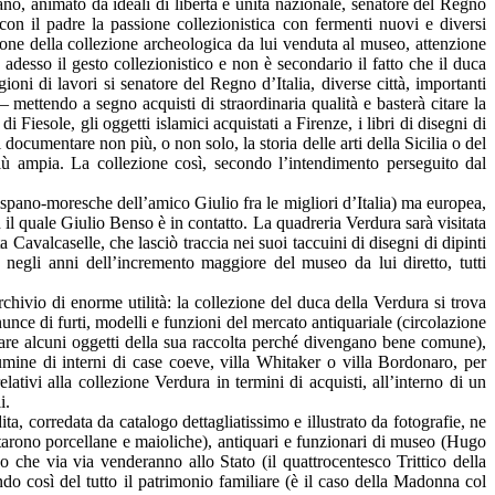
no, animato da ideali di libertà e unità nazionale, senatore del Regno
n il padre la passione collezionistica con fermenti nuovi e diversi
zione della collezione archeologica da lui venduta al museo, attenzione
adesso il gesto collezionistico e non è secondario il fatto che il duca
ioni di lavori si senatore del Regno d’Italia, diverse città, importanti
mettendo a segno acquisti di straordinaria qualità e basterà citare la
Fiesole, gli oggetti islamici acquistati a Firenze, i libri di disegni di
ocumentare non più, o non solo, la storia delle arti della Sicilia o del
iù ampia. La collezione così, secondo l’intendimento perseguito dal
ispano-moresche dell’amico Giulio fra le migliori d’Italia) ma europea,
il quale Giulio Benso è in contatto. La quadreria Verdura sarà visitata
a Cavalcaselle, che lasciò traccia nei suoi taccuini di disegni di dipinti
negli anni dell’incremento maggiore del museo da lui diretto, tutti
archivio di enorme utilità: la collezione del duca della Verdura si trova
nunce di furti, modelli e funzioni del mercato antiquariale (circolazione
onare alcuni oggetti della sua raccolta perché divengano bene comune),
mine di interni di case coeve, villa Whitaker o villa Bordonaro, per
lativi alla collezione Verdura in termini di acquisti, all’interno di un
i.
a, corredata da catalogo dettagliatissimo e illustrato da fotografie, ne
tarono porcellane e maioliche), antiquari e funzionari di museo (Hugo
che via via venderanno allo Stato (il quattrocentesco Trittico della
 così del tutto il patrimonio familiare (è il caso della Madonna col