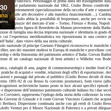
Francesco. Personaggio di prima linea del Risorgimento italia
al parlamento nazionale dal 1862, Giulio Benso condivide co
orientamenti (specializzazione della raccolta d’arte e separa
alle arti decorative e alla maiolica rinascimentale…). Cambia 
Giulio abbia la possibilità di frequentare, anche per ovvie rag
piazze del mercato d’arte – Torino, Firenze e Roma, Napoli – 
porta lignea di Benedetto da Maiano proveniente dalla Badia di 
ne di famiglia una decisa impronta nazionale e identitaria in grado di d
cui l’esperienza meridionalistica era riposizionata in una cornice p
ll’Italia’, dato visivo della sua storia culturale.
olo nazionale (il principe Gaetano Filangieri riconosceva le maioliche 
illier, uno dei massimi studiosi in Europa di maioliche e porcellane con 
urship e della fisionomia del patrimonio artistico d’Italia: Giovan Battist
zione di un catalogo nazionale di beni artistici o Wilhelm von Bode 
idistica, cataloghi di asta, pagine di comnnoisseurship) e inedite fonti d’
ratiche di acquisti e vendite, relazioni degli uffici di esportazione, de
donazioni e passaggi dal privato al pubblico (Giulio Benso decide di d
lermo 1891-92 di cui Benso fu convinto promotore), fonti visive (albu
icognizioni archivistiche hanno posto in luce alcuni specifici episodi re
e e dispersione dell’immenso patrimonio culturale italiano fra i due secol
Corvisieri, rappresenta l’epilogo della storia della collezione: la vendit
Carlo Giovene di Girasole e il conte Giovan Vincenzo Galanti che acquis
Berlino). Dispersione continuata anche con gli eredi di Giulio Benso 
olfo Venturi per il Museo Nazionale di Palermo) o a privati dileguando