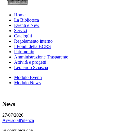
Home
La Biblioteca
Eventi e New
Servizi
Cataloghi
Regolamento interno
I Fondi della BCRS
Patrimonio
Amministrazione Trasparente
Attività e progetti
Leonardo Sciascia
Modulo Eventi
Modulo News
News
27/07/2026
Avviso all'utenza
Si comunica che...