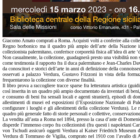
Giacomo Amato comprati a Roma. Acquisti volti a conferire alla collezio
Regno borbonico ma il quadro più ampio dell’arte della Nazione in 
collezionista palermitano, conferisce corporeità fisica all’idea di arte ‘de
Non casualmente, la collezione, guadagnerà presto una visibilità non s
come testimonia il rapporto fra il duca palermitano e Jean-Charles Dav
da conoscitori e storici dell’arte in anni di definizione della connoisse
osservati a palazzo Verdura, Gustavo Frizzoni in vista della forma
frequentarono la collezione con diverse finalità.
Il libro prova a raccogliere tracce sparse fra letteratura artistica (gu
così inserita in un quadro più ampio documentato da inventari di beni, p
e consumo di beni fra sensali locali e agenti stranieri), episodi di 
allestimenti di musei ed esposizioni (l’Esposizione Nazionale di Pa
configurare i luoghi e gli allestimenti della collezione Verdura). Le r
quadro più generale fatto di storie personali e collettive, conservazion
La vendita all’asta a Roma nel 1894, presso la casa d’aste di Domenico 
disperde l’immenso corpo fra collezionisti (fra questi i napoletani 
von Tschudi assicurò oggetti Verdura al Kaiser Friedrich Museum di 
Verdura di Tommaso de Vigilia, comprato nel 1910 con l’avallo di Ad