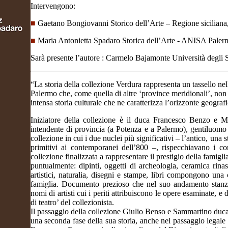
Intervengono:
■
Gaetano Bongiovanni Storico dell’Arte – Regione siciliana,
■
Maria Antonietta Spadaro Storica dell’Arte - ANISA Paler
Sarà presente l’autore : Carmelo Bajamonte Università degli 
“La storia della collezione Verdura rappresenta un tassello ne
Palermo che, come quella di altre ‘province meridionali’, non g
intensa storia culturale che ne caratterizza l’orizzonte geogra
Iniziatore della collezione è il duca Francesco Benzo e Mo
intendente di provincia (a Potenza e a Palermo), gentiluomo
collezione in cui i due nuclei più significativi – l’antico, una 
primitivi ai contemporanei dell’800 –, rispecchiavano i co
collezione finalizzata a rappresentare il prestigio della famig
puntualmente: dipinti, oggetti di archeologia, ceramica rina
artistici, naturalia, disegni e stampe, libri compongono una
famiglia. Documento prezioso che nel suo andamento stanza p
nomi di artisti cui i periti attribuiscono le opere esaminate, e
di teatro’ del collezionista.
Il passaggio della collezione Giulio Benso e Sammartino duca 
una seconda fase della sua storia, anche nel passaggio legale