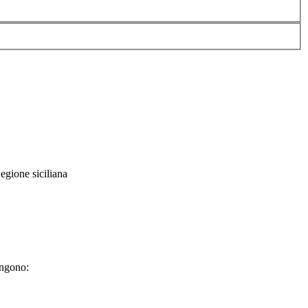
egione siciliana
engono: