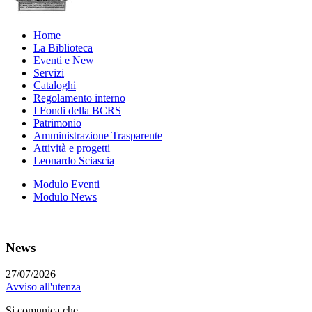
Home
La Biblioteca
Eventi e New
Servizi
Cataloghi
Regolamento interno
I Fondi della BCRS
Patrimonio
Amministrazione Trasparente
Attività e progetti
Leonardo Sciascia
Modulo Eventi
Modulo News
News
27/07/2026
Avviso all'utenza
Si comunica che...