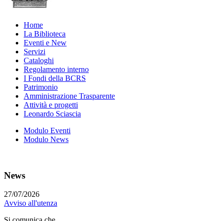
Home
La Biblioteca
Eventi e New
Servizi
Cataloghi
Regolamento interno
I Fondi della BCRS
Patrimonio
Amministrazione Trasparente
Attività e progetti
Leonardo Sciascia
Modulo Eventi
Modulo News
News
27/07/2026
Avviso all'utenza
Si comunica che...