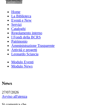
Home
La Biblioteca
Eventi e New
Servizi
Cataloghi
Regolamento interno
I Fondi della BCRS
Patrimonio
Amministrazione Trasparente
Attività e progetti
Leonardo Sciascia
Modulo Eventi
Modulo News
News
27/07/2026
Avviso all'utenza
Si comunica che...