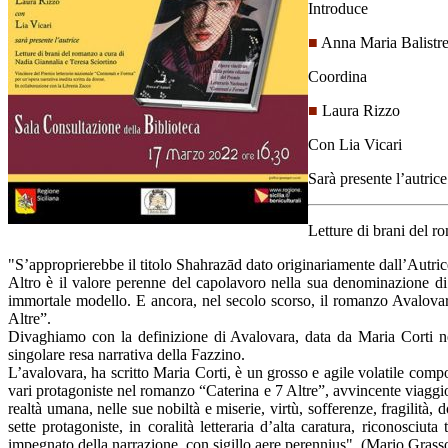
Introduce
■
Anna Maria Balistre
Coordina
■
Laura Rizzo
Con Lia Vicari
Sarà presente l’autrice
Letture di brani del r
"S’approprierebbe il titolo Shahrazād dato originariamente dall’Autric
Altro è il valore perenne del capolavoro nella sua denominazione di n
immortale modello. E ancora, nel secolo scorso, il romanzo Avalova
Altre”.
Divaghiamo con la definizione di Avalovara, data da Maria Corti ne
singolare resa narrativa della Fazzino.
L’avalovara, ha scritto Maria Corti, è un grosso e agile volatile compo
vari protagoniste nel romanzo “Caterina e 7 Altre”, avvincente viaggio 
realtà umana, nelle sue nobiltà e miserie, virtù, sofferenze, fragilità,
sette protagoniste, in coralità letteraria d’alta caratura, riconosci
impegnato della narrazione, con sigillo aere perennius". (Mario Grass