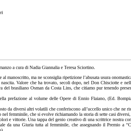
ri
omanzo a cura di Nadia Giannalia e Teresa Sciortino.
e al manoscritto, ma ne sconsiglia ripetizione l’abusata usura onomastic
ascita. Valore che ha trovato, secoli dopo, nel Don Chisciotte e nella s
ra del brasiliano Osman da Costa Lins, che citiamo pur tenendo presen
lla prefazione al volume delle Opere di Ennio Flaiano, (Ed. Bompiani
sto da diversi altri volatili che conferiscono all’uccello unico che ne 
nel femminile, che si evolve richiamando la storia di sette casi diversi,
 dolori e vittorie. Una tappa del genio creativo di una scrittrice nostra 
uta tale da una Giuria tutta al femminile, che assegnando il Premio a “C
o)