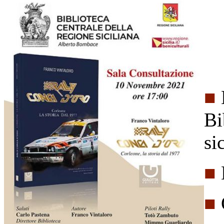
■
Bi
si
■
■