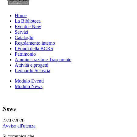
Home
La Biblioteca
Eventi e New
Servizi
Cataloghi
Regolamento interno
I Fondi della BCRS
Patrimonio
Amministrazione Trasparente
Attività e progetti
Leonardo Sciascia
Modulo Eventi
Modulo News
News
27/07/2026
Avviso all'utenza
Si comunica che...