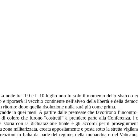
notte tra il 9 e il 10 luglio non fu solo il momento dello sbarco degli
 e riporterà il vecchio continente nell’alveo della libertà e della demo
 ritorno: dopo quella risoluzione nulla sarà più come prima.
ccadde in quei mesi. A partire dalle premesse che favorirono l’incontro 
e di coloro che furono “costretti” a prendere parte alla Conferenza, i co
a storia con la dichiarazione finale e gli accordi per il proseguimen
ona militarizzata, creata appositamente e posta sotto la stretta vigilanza
azioni in Italia da parte del regime, della monarchia e del Vaticano, in