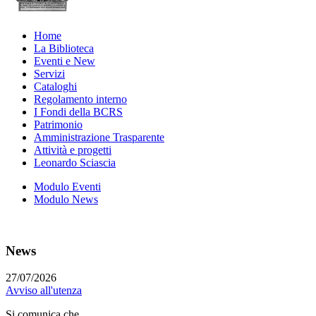
Home
La Biblioteca
Eventi e New
Servizi
Cataloghi
Regolamento interno
I Fondi della BCRS
Patrimonio
Amministrazione Trasparente
Attività e progetti
Leonardo Sciascia
Modulo Eventi
Modulo News
News
27/07/2026
Avviso all'utenza
Si comunica che...