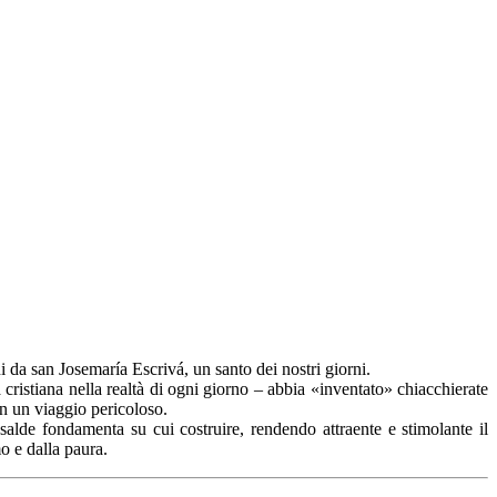
i da san Josemaría Escrivá, un santo dei nostri giorni.
ristiana nella realtà di ogni giorno – abbia «inventato» chiacchierate
n un viaggio pericoloso.
salde fondamenta su cui costruire, rendendo attraente e stimolante il
o e dalla paura.