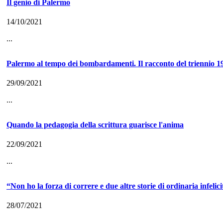
Il genio di Palermo
14/10/2021
...
Palermo al tempo dei bombardamenti. Il racconto del triennio 1
29/09/2021
...
Quando la pedagogia della scrittura guarisce l'anima
22/09/2021
...
“Non ho la forza di correre e due altre storie di ordinaria infel
28/07/2021
...