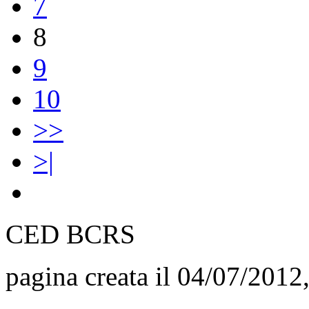
7
8
9
10
>>
>|
CED BCRS
pagina creata il 04/07/2012