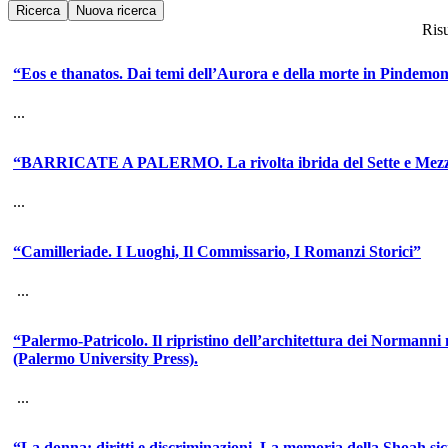
Risu
“Eos e thanatos. Dai temi dell’Aurora e della morte in Pindemon
...
“BARRICATE A PALERMO. La rivolta ibrida del Sette e Mez
...
“Camilleriade. I Luoghi, Il Commissario, I Romanzi Storici”
...
“Palermo-Patricolo. Il ripristino dell’architettura dei Normanni 
(Palermo University Press).
...
“La donna: diritti e discriminazioni. La memoria della Shoah sic