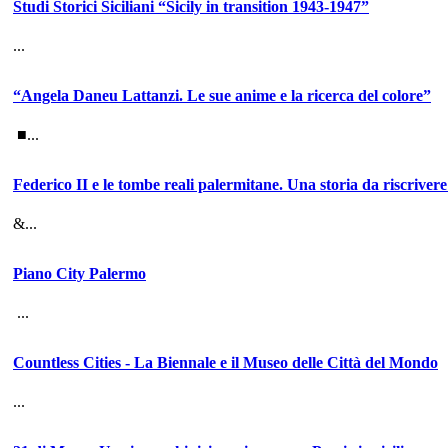
Studi Storici Siciliani “Sicily in transition 1943-1947”
...
“Angela Daneu Lattanzi. Le sue anime e la ricerca del colore”
■...
Federico II e le tombe reali palermitane. Una storia da riscrivere
&...
Piano City Palermo
...
Countless Cities - La Biennale e il Museo delle Città del Mondo
...