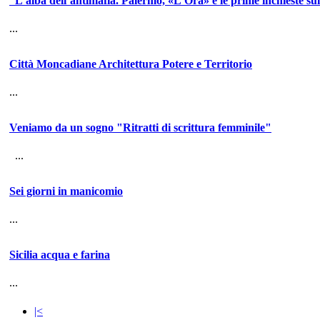
“L'alba dell’antimafia. Palermo, «L’Ora» e le prime inchieste su
...
Città Moncadiane Architettura Potere e Territorio
...
Veniamo da un sogno "Ritratti di scrittura femminile"
...
Sei giorni in manicomio
...
Sicilia acqua e farina
...
|<