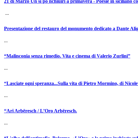
21 di Marzo Un si po nchiuiri a primavera - Poesie in siciliano con
...
Presentazione del restauro del monumento dedicato a Dante Alig
...
“Malinconia senza rimedio. Vita e cinema di Valerio Zurlini”
...
“Lasciate ogni speranza...Sulla vita di Pietro Mormino, di Nicol
...
“Ari Arbëresch / L’Oro Arbëresch.
...