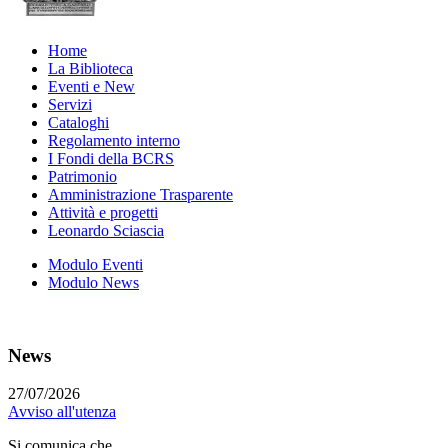
Home
La Biblioteca
Eventi e New
Servizi
Cataloghi
Regolamento interno
I Fondi della BCRS
Patrimonio
Amministrazione Trasparente
Attività e progetti
Leonardo Sciascia
Modulo Eventi
Modulo News
News
27/07/2026
Avviso all'utenza
Si comunica che...