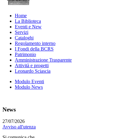
Home
La Biblioteca
Eventi e New
Servizi
Cataloghi
Regolamento interno
I Fondi della BCRS
Patrimonio
Amministrazione Trasparente
Attività e progetti
Leonardo Sciascia
Modulo Eventi
Modulo News
News
27/07/2026
Avviso all'utenza
Si comunica che...