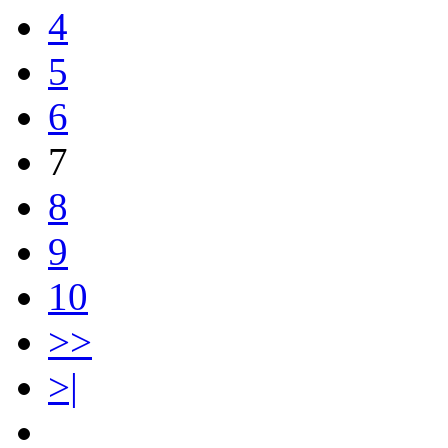
4
5
6
7
8
9
10
>>
>|