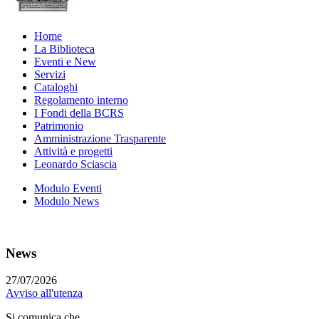
Home
La Biblioteca
Eventi e New
Servizi
Cataloghi
Regolamento interno
I Fondi della BCRS
Patrimonio
Amministrazione Trasparente
Attività e progetti
Leonardo Sciascia
Modulo Eventi
Modulo News
News
27/07/2026
Avviso all'utenza
Si comunica che...