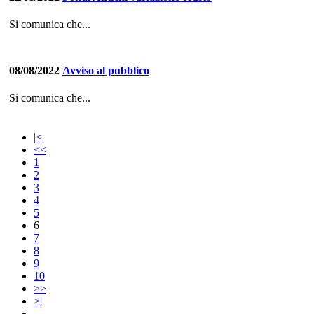
Si comunica che...
08/08/2022
Avviso al pubblico
Si comunica che...
|<
<<
1
2
3
4
5
6
7
8
9
10
>>
>|