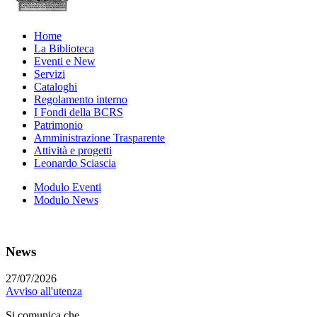
Home
La Biblioteca
Eventi e New
Servizi
Cataloghi
Regolamento interno
I Fondi della BCRS
Patrimonio
Amministrazione Trasparente
Attività e progetti
Leonardo Sciascia
Modulo Eventi
Modulo News
News
27/07/2026
Avviso all'utenza
Si comunica che...