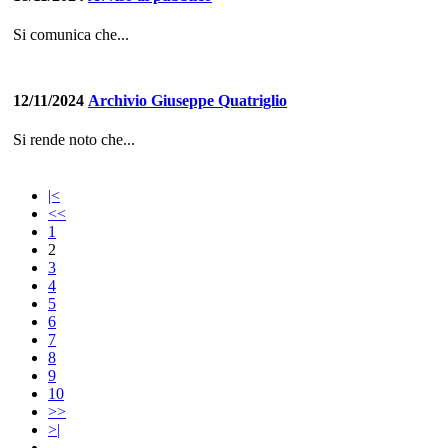
Si comunica che...
12/11/2024
Archivio Giuseppe Quatriglio
Si rende noto che...
|<
<<
1
2
3
4
5
6
7
8
9
10
>>
>|