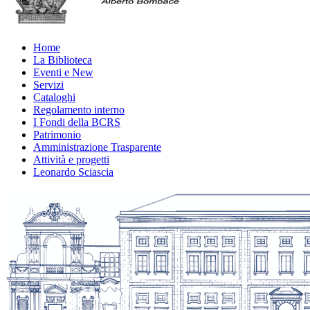
Home
La Biblioteca
Eventi e New
Servizi
Cataloghi
Regolamento interno
I Fondi della BCRS
Patrimonio
Amministrazione Trasparente
Attività e progetti
Leonardo Sciascia