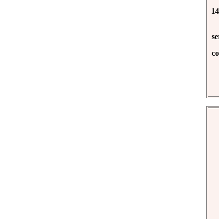
14
se
co