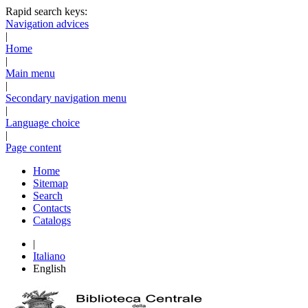
Rapid search keys:
Navigation advices
|
Home
|
Main menu
|
Secondary navigation menu
|
Language choice
|
Page content
Home
Sitemap
Search
Contacts
Catalogs
|
Italiano
English