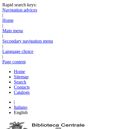
Rapid search keys:
Navigation advices
|
Home
|
Main menu
|
Secondary navigation menu
|
Language choice
|
Page content
Home
Sitemap
Search
Contacts
Catalogs
|
Italiano
English