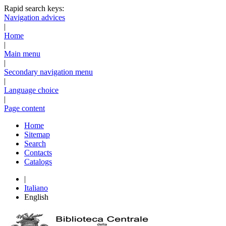
Rapid search keys:
Navigation advices
|
Home
|
Main menu
|
Secondary navigation menu
|
Language choice
|
Page content
Home
Sitemap
Search
Contacts
Catalogs
|
Italiano
English