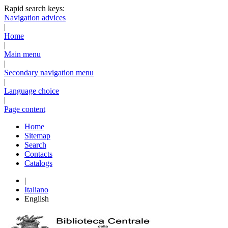
Rapid search keys:
Navigation advices
|
Home
|
Main menu
|
Secondary navigation menu
|
Language choice
|
Page content
Home
Sitemap
Search
Contacts
Catalogs
|
Italiano
English