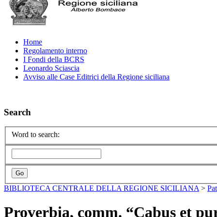
Home
Regolamento interno
I Fondi della BCRS
Leonardo Sciascia
Avviso alle Case Editrici della Regione siciliana
Search
Word to search:
BIBLIOTECA CENTRALE DELLA REGIONE SICILIANA
>
Pa
Proverbia, comm. “Cabus et pu