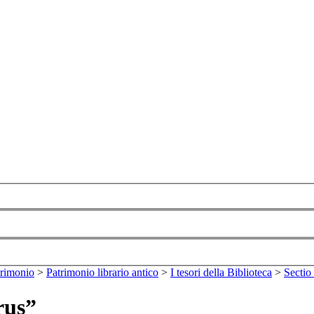
trimonio
>
Patrimonio librario antico
>
I tesori della Biblioteca
>
Sectio
rus”