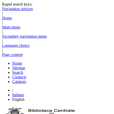
Rapid search keys:
Navigation advices
|
Home
|
Main menu
|
Secondary navigation menu
|
Language choice
|
Page content
Home
Sitemap
Search
Contacts
Catalogs
|
Italiano
English