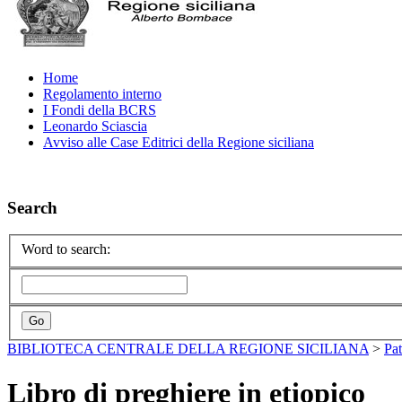
Home
Regolamento interno
I Fondi della BCRS
Leonardo Sciascia
Avviso alle Case Editrici della Regione siciliana
Search
Word to search:
BIBLIOTECA CENTRALE DELLA REGIONE SICILIANA
>
Pa
Libro di preghiere in etiopico