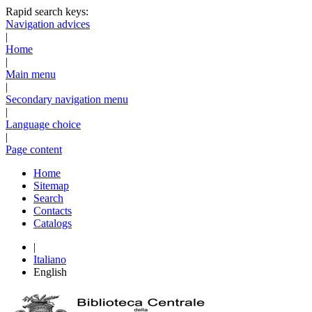
Rapid search keys:
Navigation advices
|
Home
|
Main menu
|
Secondary navigation menu
|
Language choice
|
Page content
Home
Sitemap
Search
Contacts
Catalogs
|
Italiano
English