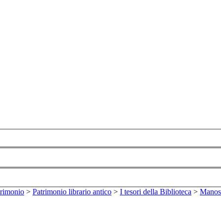
trimonio
>
Patrimonio librario antico
>
I tesori della Biblioteca
>
Manosc