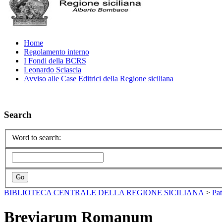
Home
Regolamento interno
I Fondi della BCRS
Leonardo Sciascia
Avviso alle Case Editrici della Regione siciliana
Search
Word to search:
BIBLIOTECA CENTRALE DELLA REGIONE SICILIANA
>
Pa
Breviarum Romanum