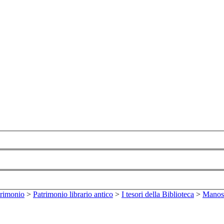
trimonio
>
Patrimonio librario antico
>
I tesori della Biblioteca
>
Manosc