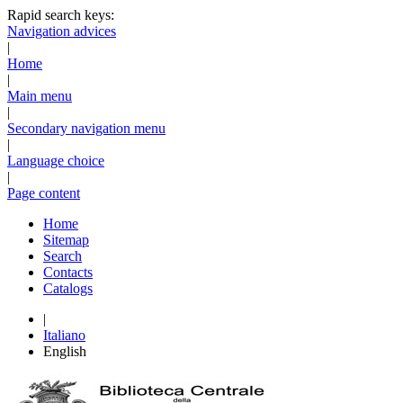
Rapid search keys:
Navigation advices
|
Home
|
Main menu
|
Secondary navigation menu
|
Language choice
|
Page content
Home
Sitemap
Search
Contacts
Catalogs
|
Italiano
English