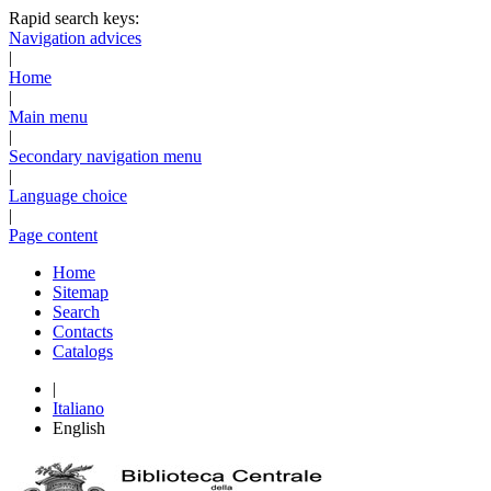
Rapid search keys:
Navigation advices
|
Home
|
Main menu
|
Secondary navigation menu
|
Language choice
|
Page content
Home
Sitemap
Search
Contacts
Catalogs
|
Italiano
English