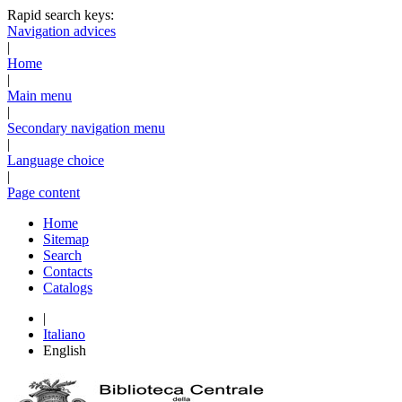
Rapid search keys:
Navigation advices
|
Home
|
Main menu
|
Secondary navigation menu
|
Language choice
|
Page content
Home
Sitemap
Search
Contacts
Catalogs
|
Italiano
English